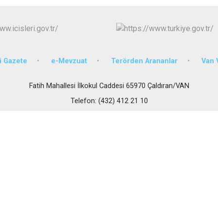
Edremit
Erciş
Gevaş
 Gazete
e-Mevzuat
Terörden Arananlar
Van V
Fatih Mahallesi İlkokul Caddesi 65970 Çaldıran/VAN
Telefon: (432) 412 21 10