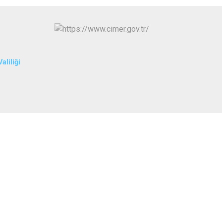
İpekyolu
Tuşba
aliliği