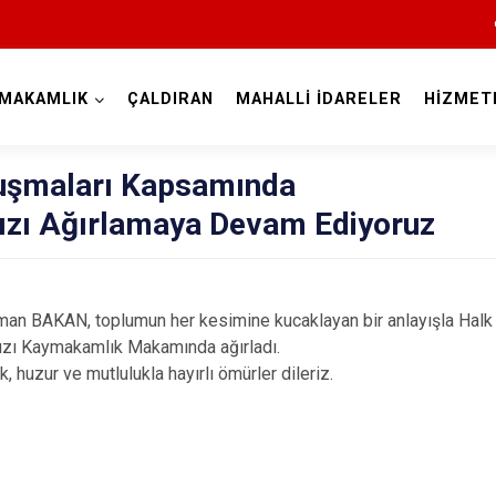
MAKAMLIK
ÇALDIRAN
MAHALLİ İDARELER
HİZMET
Van
uşmaları Kapsamında
ızı Ağırlamaya Devam Ediyoruz
AKAN, toplumun her kesimine kucaklayan bir anlayışla Halk 
ızı Kaymakamlık Makamında ağırladı.
Bahçesaray
uzur ve mutlulukla hayırlı ömürler dileriz.
Başkale
Çaldıran
Çatak