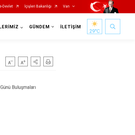
e-Devlet
İçişleri Bakanlığı
Van
LERİMİZ
GÜNDEM
İLETİŞİM
29
°C
Günü Buluşmaları
Gürpınar
Muradiye
Özalp
Saray