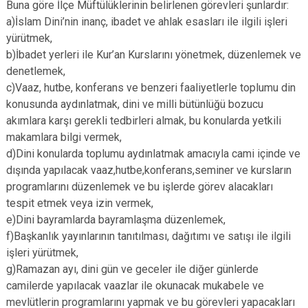
Buna göre İlçe Müftülüklerinin belirlenen görevleri şunlardır:
a)İslam Dini’nin inanç, ibadet ve ahlak esasları ile ilgili işleri
yürütmek,
b)İbadet yerleri ile Kur’an Kurslarını yönetmek, düzenlemek ve
denetlemek,
c)Vaaz, hutbe, konferans ve benzeri faaliyetlerle toplumu din
konusunda aydınlatmak, dini ve milli bütünlüğü bozucu
akımlara karşı gerekli tedbirleri almak, bu konularda yetkili
makamlara bilgi vermek,
d)Dini konularda toplumu aydınlatmak amacıyla cami içinde ve
dışında yapılacak vaaz,hutbe,konferans,seminer ve kursların
programlarını düzenlemek ve bu işlerde görev alacakları
tespit etmek veya izin vermek,
e)Dini bayramlarda bayramlaşma düzenlemek,
f)Başkanlık yayınlarının tanıtılması, dağıtımı ve satışı ile ilgili
işleri yürütmek,
g)Ramazan ayı, dini gün ve geceler ile diğer günlerde
camilerde yapılacak vaazlar ile okunacak mukabele ve
mevlütlerin programlarını yapmak ve bu görevleri yapacakları