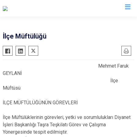
Van
İlçe Müftülüğü
Bahçesaray
Gürpınar
Başkale
Muradiye
Mehmet Faruk
Çaldıran
Özalp
GEYLANİ
Çatak
Saray
İlçe
Edremit
İpekyolu
Müftüsü
Erciş
Tuşba
İLÇE MÜFTÜLÜĞÜNÜN GÖREVLERİ
Gevaş
İlçe Müftülüklerinin görevleri, yetki ve sorumlulukları Diyanet
İşleri Başkanlığı Taşra Teşkilatı Görev ve Çalışma
Yönergesinde tespit edilmiştir.