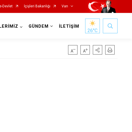
e-Devlet
İçişleri Bakanlığı
Van
LERİMİZ
GÜNDEM
İLETİŞİM
26
°C
Gürpınar
Muradiye
Özalp
Saray