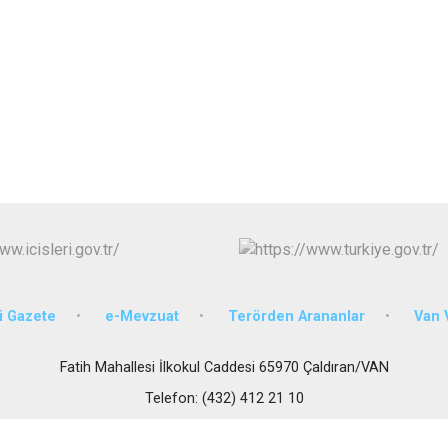
Edremit
Erciş
Gevaş
 Gazete
e-Mevzuat
Terörden Arananlar
Van V
Fatih Mahallesi İlkokul Caddesi 65970 Çaldıran/VAN
Telefon: (432) 412 21 10