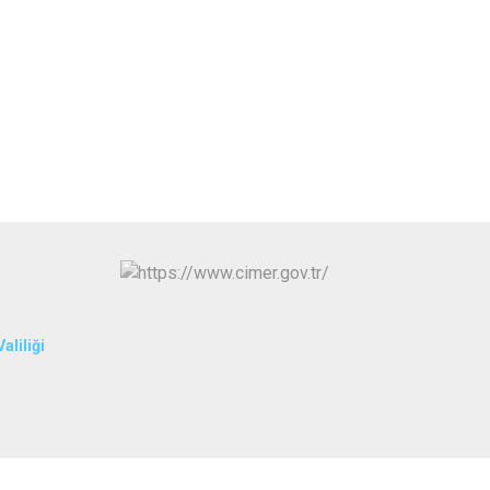
İpekyolu
Tuşba
aliliği