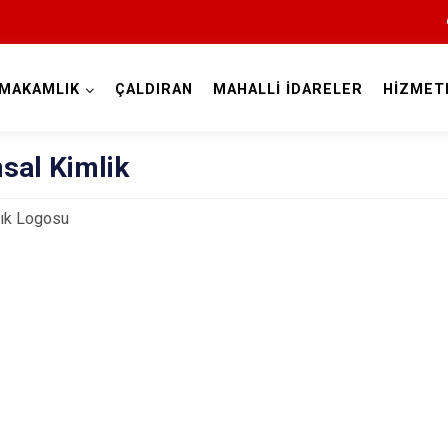
MAKAMLIK
ÇALDIRAN
MAHALLİ İDARELER
HİZMET
Van
sal Kimlik
ık Logosu
Bahçesaray
Başkale
Çaldıran
Çatak