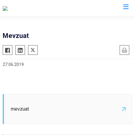
Van
Mevzuat
Bahçesaray
Gürpınar
Başkale
Muradiye
27.06.2019
Çaldıran
Özalp
Çatak
Saray
Edremit
İpekyolu
Erciş
Tuşba
Gevaş
mevzuat