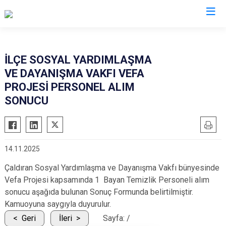
Van
İLÇE SOSYAL YARDIMLAŞMA
VE DAYANIŞMA VAKFI VEFA
Bahçesaray
Gürpınar
PROJESİ PERSONEL ALIM
Başkale
Muradiye
SONUCU
Çaldıran
Özalp
Çatak
Saray
Edremit
İpekyolu
14.11.2025
Erciş
Tuşba
Çaldıran Sosyal Yardımlaşma ve Dayanışma Vakfı bünyesinde
Gevaş
Vefa Projesi kapsamında 1 Bayan Temizlik Personeli alım
sonucu aşağıda bulunan Sonuç Formunda belirtilmiştir.
Kamuoyuna saygıyla duyurulur.
Geri
İleri
Sayfa:
/