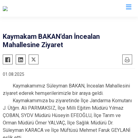
Van
Kaymakam BAKAN'dan İncealan
Mahallesine Ziyaret
Bahçesaray
Gürpınar
Başkale
Muradiye
Çaldıran
Özalp
01.08.2025
Çatak
Saray
Kaymakamımız Süleyman BAKAN, İncealan Mahallesini
Edremit
İpekyolu
ziyaret ederek hemşerilerimizle bir araya geldi.
Erciş
Tuşba
Kaymakamımıza bu ziyaretinde İlçe Jandarma Komutanı
Gevaş
J. Ütğm. Ali PARMAKSIZ, İlçe Milli Eğitim Müdürü Yılmaz
ÇOBAN, SYDV Müdürü Hüseyin EFEOĞLU, İlçe Tarım ve
Orman Müdürü Ömer YALVAÇ, İlçe Sağlık Müdürü Dr.
Süleyman KARACA ve İlçe Müftüsü Mehmet Faruk GEYLANİ
eşlik etti.