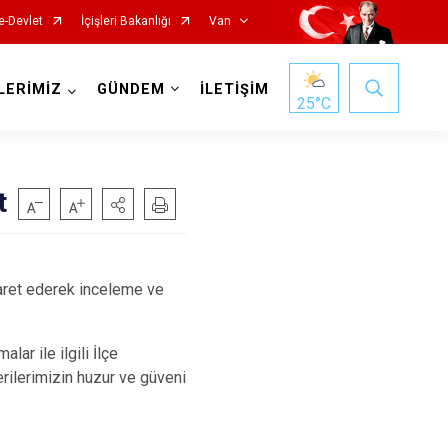
e-Devlet
İçişleri Bakanlığı
Van
LERİMİZ
GÜNDEM
İLETİŞİM
25
°C
t
et ederek inceleme ve
Gürpınar
Muradiye
r ile ilgili İlçe
ilerimizin huzur ve güveni
Özalp
.
Saray