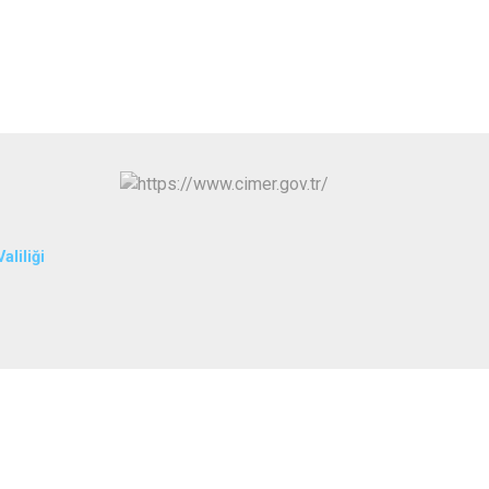
İpekyolu
Tuşba
aliliği