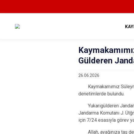
KAY
Kaymakamımız
Gülderen Jand
26.06.2026
Kaymakamımız Süleyman B
denetimlerde bulundu.
Yukarıgülderen Jandarma K
Jandarma Komutanı J. Ütğm
için 7/24 esasıyla görev 
Allah, ayağınıza taş de