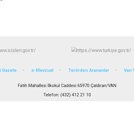
Edremit
Erciş
Gevaş
 Gazete
e-Mevzuat
Terörden Arananlar
Van V
Fatih Mahallesi İlkokul Caddesi 65970 Çaldıran/VAN
Telefon: (432) 412 21 10