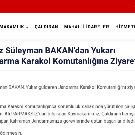
MAKAMLIK
ÇALDIRAN
MAHALLİ İDARELER
HİZMET
Van
 Süleyman BAKAN'dan Yukarı
arma Karakol Komutanlığına Ziyare
AKAN, Yukarıgülderen Jandarma Karakol Komutanlığı’nı ziyar
Bahçesaray
Başkale
arakol Komutanlığınca sorumluluk sahasında yürütülen çalışmala
. Ali PARMAKSIZ’dan bilgi alan Kaymakamımız, Çaldıranlı hemşer
Çaldıran
yapan Kahraman Jandarmamıza görevlerinde üstün başarılar diledi
Çatak
ğdirmesin.