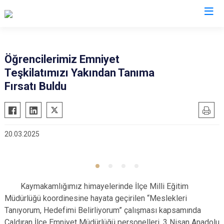
Van
Öğrencilerimiz Emniyet
Teşkilatımızı Yakından Tanıma
Bahçesaray
Gürpınar
Fırsatı Buldu
Başkale
Muradiye
Çaldıran
Özalp
Çatak
Saray
20.03.2025
Edremit
İpekyolu
Erciş
Tuşba
Gevaş
Kaymakamlığımız himayelerinde İlçe Milli Eğitim
Müdürlüğü koordinesine hayata geçirilen “Meslekleri
Tanıyorum, Hedefimi Belirliyorum” çalışması kapsamında
Çaldıran İlçe Emniyet Müdürlüğü personelleri, 3 Nisan Anadolu